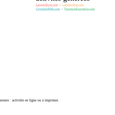
LangageEcrit.com
–
LangageOral.com
CognitionMath.com
–
FonctionsExecutives.com
esure : activités en ligne ou à imprimer.