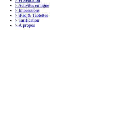
>
Présentation
>
Activités en ligne
>
Impressions
>
iPad & Tablettes
>
Tarification
>
À propos