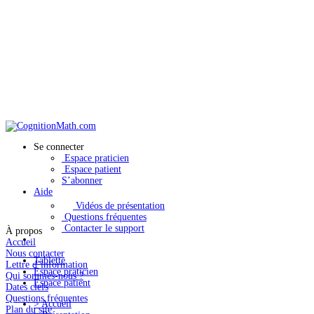
Se connecter
Espace praticien
Espace patient
S’abonner
Aide
Vidéos de présentation
Questions fréquentes
Contacter le support
À propos
Accueil
Nous contacter
Tablette
Lettre d’information
Espace praticien
Qui sommes-nous ?
Espace patient
Dates clefs
Questions fréquentes
>
Accueil
Plan du site