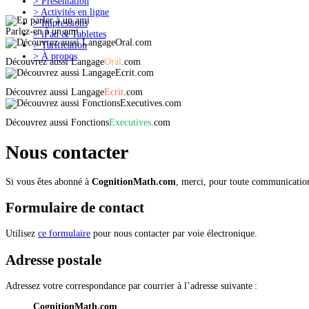
>
Présentation
>
Activités en ligne
>
Impressions
Parlez-en à un ami
>
iPad & Tablettes
>
Tarification
>
À propos
Découvrez aussi
Langage
Oral
.com
Découvrez aussi
Langage
Ecrit
.com
Découvrez aussi
Fonctions
Executives
.com
Nous contacter
Si vous êtes abonné à
CognitionMath.com
, merci, pour toute communication,
Formulaire de contact
Utilisez
ce formulaire
pour nous contacter par voie électronique.
Adresse postale
Adressez votre correspondance par courrier à l’adresse suivante :
CognitionMath.com